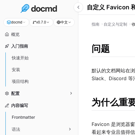
自定义 Favicon
中文
docmd
v0.7.0
指南
自定义与定制
概览
问题
入门指南
快速开始
安装
默认的文档网站在浏
Slack、Disc
项目结构
配置
为什么重
内容编写
Frontmatter
Favicon 是浏览
语法
看起来专业且值得信