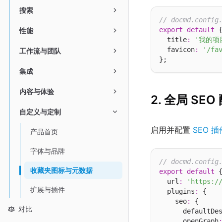
搜索
// docmd.config
export
default
 {
性能
  title
:
'我的项
  favicon
:
'/fa
工作流与团队
集成
内容与体验
2. 全局 SEO
自定义与定制
启用并配置
SEO 插
产品首页
字体与品牌
// docmd.config
收藏夹图标与元数据
export
default
 {
  url
:
'https:/
扩展与插件
  plugins
:
 {

    seo
:
 {

对比
      defaultDe
      openGraph