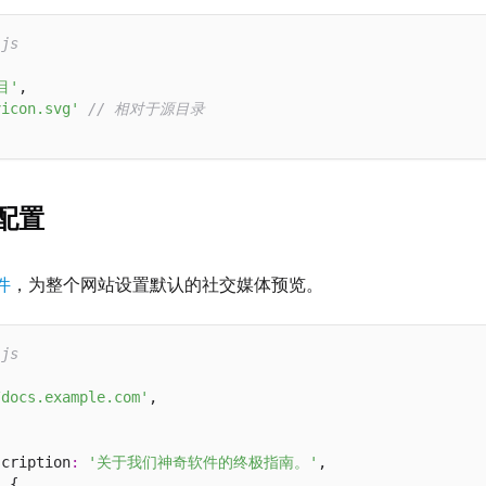
.js


目'
,

vicon.svg'
// 相对于源目录
 配置
件
，为整个网站设置默认的社交媒体预览。
.js


/docs.example.com'
,

scription
:
'关于我们神奇软件的终极指南。'
,

:
 {
