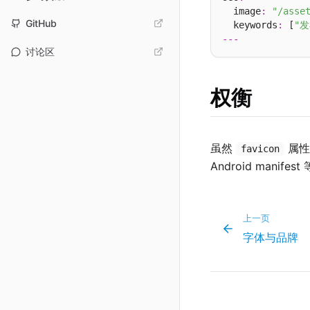
  image
:
"/asse
GitHub
  keywords
:
 [
"发
---
讨论区
权衡
虽然
属性
favicon
Android man
上一页
字体与品牌