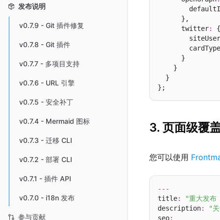
发布说明
        default
      },

v0.7.9 - Git 插件修复
      twitter
:
 {
        siteUse
v0.7.8 - Git 插件
        cardTyp
      }

v0.7.7 - 多项目支持
    }

  }

v0.7.6 - URL 引擎
v0.7.5 - 安全补丁
v0.7.4 - Mermaid 图标
3. 页面级覆
v0.7.3 - 迁移 CLI
您可以使用
Frontma
v0.7.2 - 部署 CLI
v0.7.1 - 插件 API
---
v0.7.0 - i18n 发布
title
:
"重大发布 
description
:
"
参与贡献
seo
: