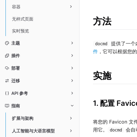
容器
方法
无样式页面
实时预览
提供了一个
主题
docmd
件
，它可以根据您的项
插件
部署
实施
迁移
API 参考
1. 配置 Favic
指南
扩展与架构
将您的 Favicon 
用它。
会自
docmd
人工智能与大语言模型