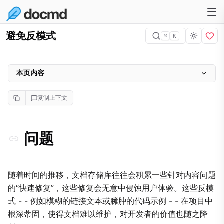
避免反模式
⌘
K
本页内容
问题
复制上下文
为什么重要
方法
问题
实施
1. 非描述性超链接
2. “样板代码墙”
随着时间的推移，文档存储库往往会积累一些针对内容问题
的“快速修复”，这些修复会无意中侵蚀用户体验。这些反模
3. 将 FAQ 视为“垃圾场”
式 - - 例如模糊的链接文本或臃肿的代码示例 - - 在项目中
权衡
根深蒂固，使得文档难以维护，对开发者的价值也随之降