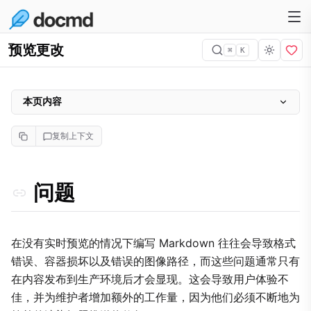
预览更改
⌘
K
本页内容
问题
复制上下文
为什么重要
方法
问题
实施
1. 即时本地预览
2. 基于云的预览环境
在没有实时预览的情况下编写 Markdown 往往会导致格式
错误、容器损坏以及错误的图像路径，而这些问题通常只有
3. 利用 Threads 进行协作审查
在内容发布到生产环境后才会显现。这会导致用户体验不
权衡
佳，并为维护者增加额外的工作量，因为他们必须不断地为