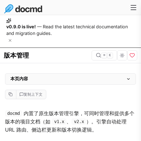
v0.9.0 is live!
— Read the latest technical documentation
and migration guides.
版本管理
⌘
K
本页内容
目录组织
复制上下文
配置
核心特性
内置了原生版本管理引擎，可同时管理和提供多个
docmd
版本的项目文档（如
、
）。引擎自动处理
1. 根目录 SEO（「当前」版本）
v1.x
v2.x
URL 路由、侧边栏更新和版本切换逻辑。
2. 独立子目录