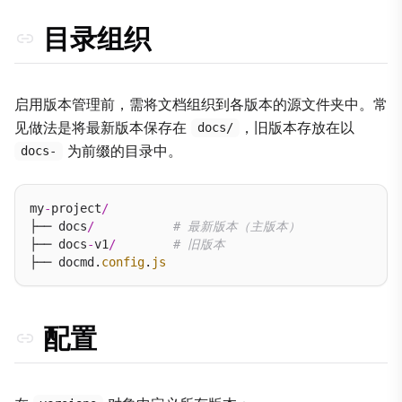
3. 粘性切换（路径保留）
目录组织
4. 资源隔离
5. 版本级导航
最佳实践
启用版本管理前，需将文档组织到各版本的源文件夹中。常
见做法是将最新版本保存在
，旧版本存放在以
docs/
为前缀的目录中。
docs-
my
-
project
/
├── docs
/
# 最新版本（主版本）
├── docs
-
v1
/
# 旧版本
├── docmd.
config
.
js
配置