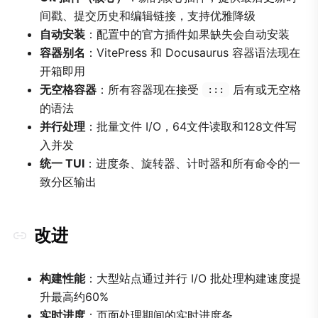
间戳、提交历史和编辑链接，支持优雅降级
自动安装
：配置中的官方插件如果缺失会自动安装
容器别名
：VitePress 和 Docusaurus 容器语法现在
开箱即用
无空格容器
：所有容器现在接受
后有或无空格
:::
的语法
并行处理
：批量文件 I/O，64文件读取和128文件写
入并发
统一 TUI
：进度条、旋转器、计时器和所有命令的一
致分区输出
改进
构建性能
：大型站点通过并行 I/O 批处理构建速度提
升最高约60%
实时进度
：页面处理期间的实时进度条