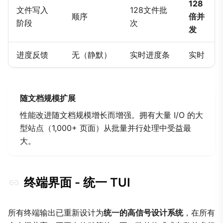
128
文件写入
128文件批
顺序
倍并
阶段
次
发
进度反馈
无（静默）
实时进度条
实时
随文档规模扩展
性能改进随文档规模增长而增强。拥有大量 I/O 的大
型站点（1,000+ 页面）从批量并行处理中受益最
大。
终端界面 - 统一 TUI
所有终端输出已重新设计为
统一的高信号设计系统
，在所有