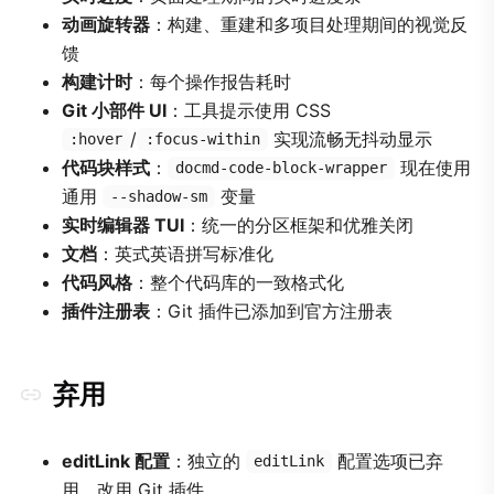
动画旋转器
：构建、重建和多项目处理期间的视觉反
馈
构建计时
：每个操作报告耗时
Git 小部件 UI
：工具提示使用 CSS
/
实现流畅无抖动显示
:hover
:focus-within
代码块样式
：
现在使用
docmd-code-block-wrapper
通用
变量
--shadow-sm
实时编辑器 TUI
：统一的分区框架和优雅关闭
文档
：英式英语拼写标准化
代码风格
：整个代码库的一致格式化
插件注册表
：Git 插件已添加到官方注册表
弃用
editLink 配置
：独立的
配置选项已弃
editLink
用，改用 Git 插件