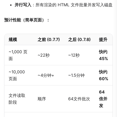
并行写入
：所有渲染的 HTML 文件批量并发写入磁盘
预计性能（简单页面）：
规模
之前 (0.7.7)
之后 (0.7.8)
提升
~1,000 页
快约
~22秒
~12秒
面
45%
~10,000
快约
~4分钟+
~1.5分钟
页面
60%
64
文件读取
顺序
64文件批次
倍并
阶段
发