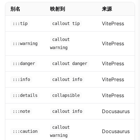
别名
映射到
来源
VitePress
:::tip
callout tip
callout
VitePress
:::warning
warning
VitePress
:::danger
callout danger
VitePress
:::info
callout info
VitePress
:::details
collapsible
Docusaurus
:::note
callout info
callout
Docusaurus
:::caution
warning