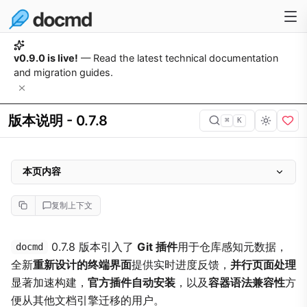
v0.9.0 is live!
— Read the latest technical documentation
and migration guides.
版本说明 - 0.7.8
⌘
K
本页内容
重点更新
复制上下文
构建引擎 - 并行处理
终端界面 - 统一 TUI
0.7.8 版本引入了
Git 插件
用于仓库感知元数据，
docmd
全新
重新设计的终端界面
提供实时进度反馈，
并行页面处理
Git 插件
显著加速构建，
官方插件自动安装
，以及
容器语法兼容性
方
官方插件自动安装
便从其他文档引擎迁移的用户。