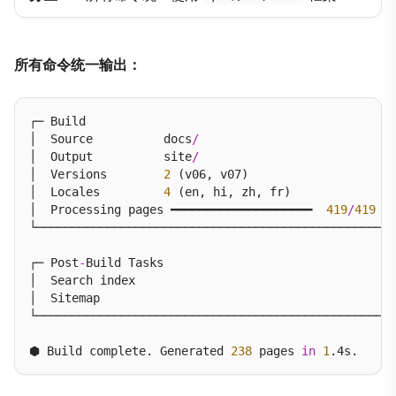
所有命令统一输出：
┌─ Build

│  Source          docs
/
│  Output          site
/
│  Versions        
2
 (v06, v07)

│  Locales         
4
 (en, hi, zh, fr)

│  Processing pages ━━━━━━━━━━━━━━━━━━━━  
419
/
419
  
└───────────────────────────────────────────────────
┌─ Post
-
Build Tasks

│  Search index                                   [ 
│  Sitemap                                        [ 
└───────────────────────────────────────────────────
⬢ Build complete. Generated 
238
 pages 
in
1