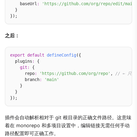
    baseUrl
:
'https://github.com/org/repo/edit/main
  }

之后：
export
default
defineConfig
({

  plugins
:
 {

git
:
 {

      repo
:
'https://github.com/org/repo'
, 
// ← 
      branch
:
'main'
    }

  }

插件会自动解析相对于 git 根目录的正确文件路径。这意味
着在 monorepo 和多项目设置中，编辑链接无需任何手动
路径配置即可正确工作。