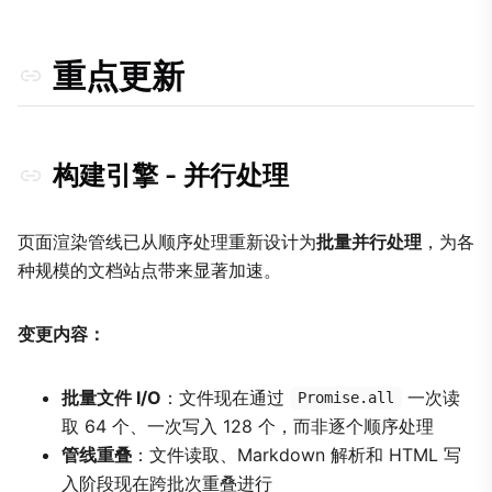
容器语法兼容性
迁移友好别名
重点更新
内部改进
英式英语标准化
代码质量
构建引擎 - 并行处理
完整变更日志
功能
页面渲染管线已从顺序处理重新设计为
批量并行处理
，为各
改进
种规模的文档站点带来显著加速。
弃用
迁移指南
变更内容：
采用 Git 插件
批量文件 I/O
：文件现在通过
一次读
从其他引擎迁移的用户
Promise.all
取 64 个、一次写入 128 个，而非逐个顺序处理
管线重叠
：文件读取、Markdown 解析和 HTML 写
入阶段现在跨批次重叠进行