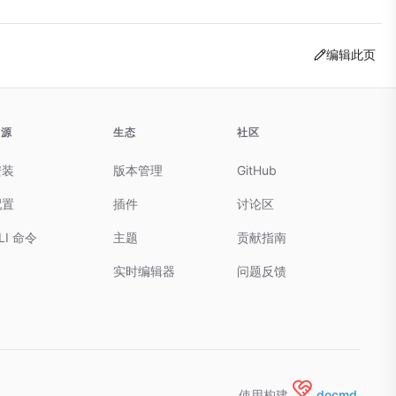
编辑此页
资源
生态
社区
安装
版本管理
GitHub
配置
插件
讨论区
LI 命令
主题
贡献指南
实时编辑器
问题反馈
使用构建
docmd.