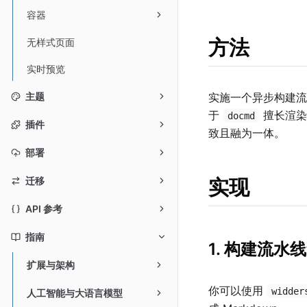
容器
方法
无样式页面
实时预览
实施一个异步构建
主题
于
擅长渲
docmd
插件
致且融为一体。
部署
实现
迁移
API 参考
指南
1. 构建流水
扩展与架构
你可以使用
widder
人工智能与大语言模型