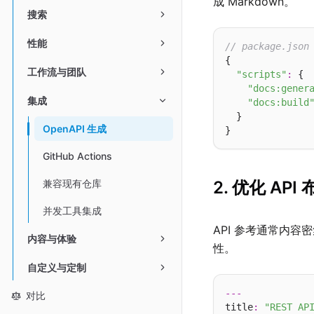
成 Markdown。
搜索
性能
// package.json
{

工作流与团队
"scripts"
:
 {

"docs:gener
集成
"docs:build
  }

OpenAPI 生成
GitHub Actions
2. 优化 API
兼容现有仓库
并发工具集成
API 参考通常内
内容与体验
性。
自定义与定制
---
对比
title
:
"REST A