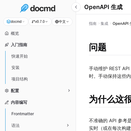
OpenAPI 生成
中文
docmd
v0.7.0
指南
集成
OpenAPI
概览
问题
入门指南
快速开始
安装
手动维护 REST
时。手动保持这些内
项目结构
配置
为什么这
内容编写
Frontmatter
不准确的 API 
语法
实时（或在每次构建