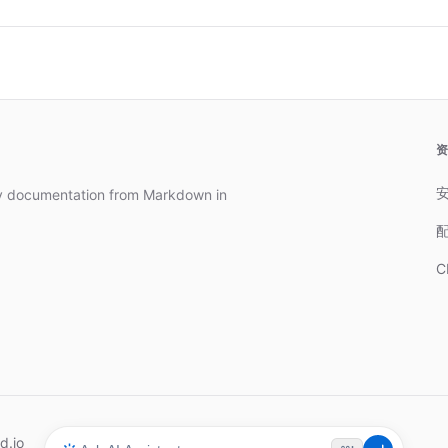
dy documentation from Markdown in
C
d.io