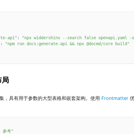
ate-api"
:
"npx widdershins --search false openapi.yaml -
"
:
"npm run docs:generate-api && npx @docmd/core build"
 布局
容密集，具有用于参数的大型表格和嵌套架构。使用
Frontmatter
优
PI 参考"