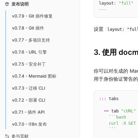
layout
:
"full"
发布说明
---
v0.7.9 - Git 插件修复
v0.7.8 - Git 插件
设置
layout: "ful
v0.7.7 - 多项目支持
3. 使用 do
v0.7.6 - URL 引擎
v0.7.5 - 安全补丁
你可以对生成的 Ma
v0.7.4 - Mermaid 图标
用于身份验证警告
v0.7.3 - 迁移 CLI
:::
 tabs

v0.7.2 - 部署 CLI
==
 tab 
"cURL"
v0.7.1 - 插件 API
``
`bash

    curl -X GET 
v0.7.0 - i18n 发布
    `
``
参与贡献