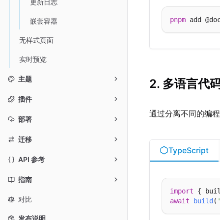
更新日志
pnpm
 add @do
嵌套容器
无样式页面
实时预览
主题
2. 多语言代
插件
通过分离不同的编程
部署
迁移
TypeScript
API 参考
指南
import
 { bui
对比
await
build
(
发布说明