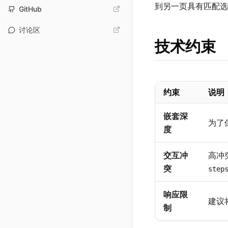
到另一页具有匹配选
GitHub
讨论区
技术约束
约束
说明
嵌套深
为了
度
交互冲
高冲
突
step
响应限
建议
制