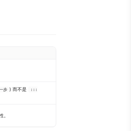
) 而不是
第一步
:::
性。