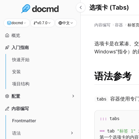
选项卡 (Tabs)
中文
docmd
v0.7.0
内容编写
容器
标签
概览
选项卡是在紧凑、交互
入门指南
Windows”指令）的
快速开始
安装
语法参考
项目结构
配置
容器使用专
tabs
内容编写
:::
 tabs

Frontmatter
==
 tab 
"标签 1"
 
语法
第一个选项卡的内容