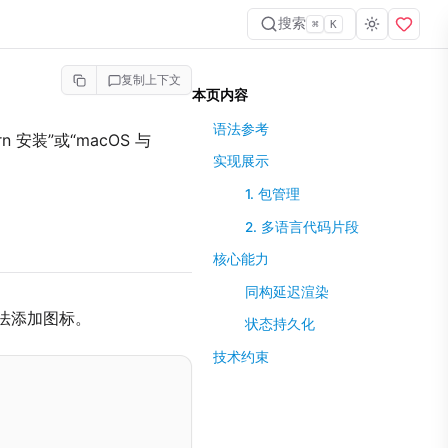
搜索
⌘
K
复制上下文
本页内容
语法参考
安装”或“macOS 与
实现展示
1. 包管理
2. 多语言代码片段
核心能力
同构延迟渲染
法添加图标。
状态持久化
技术约束