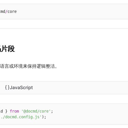
cmd
/
码片段
语言或环境来保持逻辑整洁。
JavaScript
ld } 
from
'@docmd/core'
'./docmd.config.js'