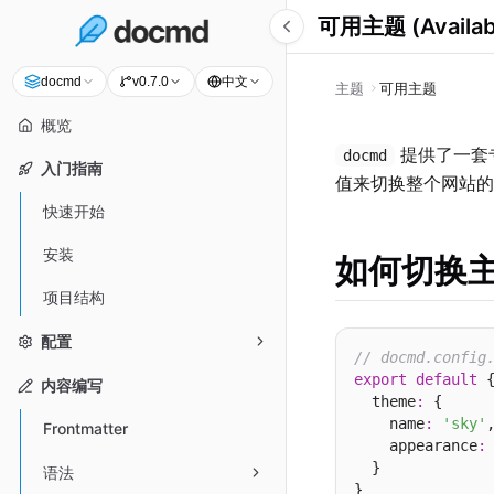
可用主题 (Availab
中文
docmd
v0.7.0
主题
可用主题
概览
提供了一套
docmd
入门指南
值来切换整个网站的
快速开始
安装
如何切换
项目结构
配置
// docmd.config
export
default
 {
内容编写
  theme
:
 {

    name
:
'sky'
,
Frontmatter
    appearance
:
  }

语法