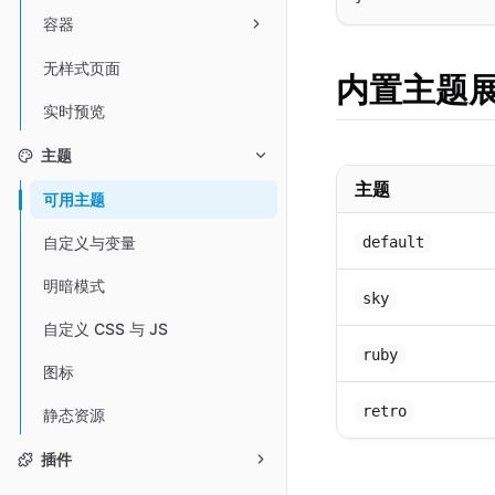
容器
无样式页面
内置主题
实时预览
主题
主题
可用主题
default
自定义与变量
明暗模式
sky
自定义 CSS 与 JS
ruby
图标
retro
静态资源
插件