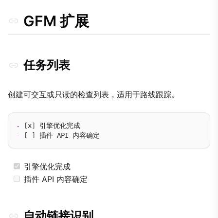
唯一语义 ID
GFM 扩展
CSS 功能类
按鈕链接
引用与定义
任务列表
脚注引用
定义列表
创建可交互或只读的检查列表，适用于路线跟踪。
节略词生成
-
-
引擎优化完成
插件 API 内容确定
自动链接识别