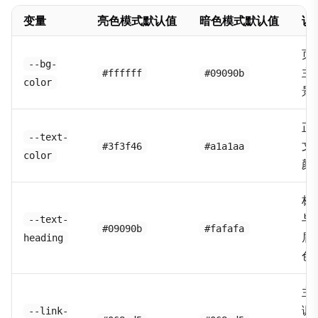
变量
亮色模式默认值
暗色模式默认值
说
页
--bg-
主
#ffffff
#09090b
color
景
正
--text-
文
#3f3f46
#a1a1aa
color
颜
标
与
--text-
#09090b
#fafafa
眉
heading
色
主
调 
--link-