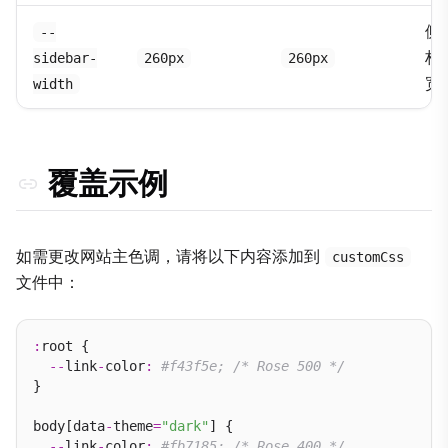
侧
--
栏
sidebar-
260px
260px
宽
width
覆盖示例
如需更改网站主色调，请将以下内容添加到
customCss
文件中：
:
root {

--
link
-
color
:
#f43f5e; /* Rose 500 */
}

body[data
-
theme
=
"dark"
] {

--
link
-
color
:
#fb7185; /* Rose 400 */