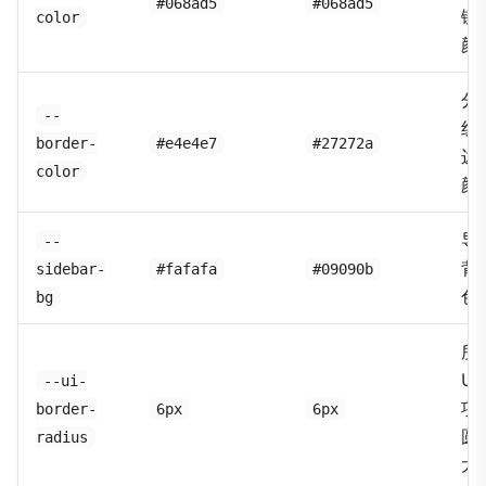
#068ad5
#068ad5
链
color
颜
分
--
线
border-
#e4e4e7
#27272a
边
color
颜
导
--
背
sidebar-
#fafafa
#09090b
色
bg
所
UI
--ui-
项
border-
6px
6px
圆
radius
大